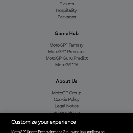
Tickets
Hospitality
Packages
Game Hub
MotoGP™ Fantasy
MotoGP™ Predictor
MotoGP Guru Predict
MotoGP™26
About Us
MotoGP Group
Cookie Policy
Legal Notice
Privacy Policy
Purchase Policy
Customize your experience
MotoGP™ Sports Entertainment Group and its suppliers use