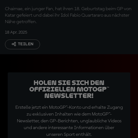
unvergesslich
Chaimae, ein junger Fan, hat ihren 18. Geburtstag beim GP von
Katar gefeiert und dabei ihr Idol Fabio Quartararo aus nächster
Nähe getroffen.
18 Apr. 2025
TEILEN
Holen Sie sich den
offiziellen MotoGP™
Newsletter!
Erstelle jetzt ein MotoGP™-Konto und erhalte Zugang
zu exklusiven Inhalten wie dem MotoGP™-
Newsletter, den GP-Berichten, unglaubliche Videos
und andere interessante Informationen über
unseren Sport enthält.