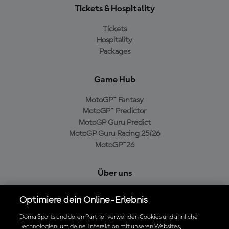
Tickets & Hospitality
Tickets
Hospitality
Packages
Game Hub
MotoGP™ Fantasy
MotoGP™ Predictor
MotoGP Guru Predict
MotoGP Guru Racing 25/26
MotoGP™26
Über uns
MotoGP Group
Optimiere dein Online-Erlebnis
Cookie-Richtlinien
Geschäftsbedingungen
Dorna Sports und deren Partner verwenden Cookies und ähnliche
Technologien, um deine Interaktion mit unseren Websites,
Datenschutzrichtlinien