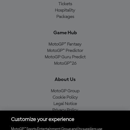
Tickets
Hospitality
Packages
Game Hub
MotoGP™ Fantasy
MotoGP™ Predictor
MotoGP Guru Predict
MotoGP™26
About Us
MotoGP Group
Cookie Policy
Legal Notice
Privacy Policy
Purchase Policy
Customize your experience
MotoGP™ Sports Entertainment Group and its suppliers use