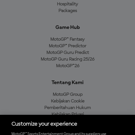
Hospitality
Packages
Game Hub
MotoGP™ Fantasy
MotoGP™ Predictor
MotoGP Guru Predict
MotoGP Guru Racing 25/26
MotoGP™26
Tentang Kami
MotoGP Group
Kebijakan Cookie
Pemberitahuan Hukum
Kebijakan Privasi
Kebijakan Pembelian
Customize your experience
MotoGP™ Sports Entertainment Group and its suppliers use