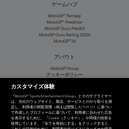
ゲームハブ
MotoGP™ Fantasy
MotoGP™ Predictor
MotoGP Guru Predict
MotoGP Guru Racing 25/26
MotoGP™26
アバウト
MotoGP Group
クッキーポリシー
利用規約
カスタマイズ体験
プライバシーポリシー
購入ポリシー
『MotoGP™ Sports Entertainment Group』とそのサプライヤー
は、当社のウェブサイト、製品、サービスとのやり取りを測
定し、利用者の閲覧習慣（例えば閲覧したページ）に基づい
て作成したプロフィールに基づいて、利用者に合わせた広告
オフィシャルアプリ
を表示するために、『Cookie（クッキー）』や同様の技術を
使用しています。『全てを有効にする』をクリックすると、