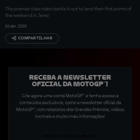
The premier class riders battle it out to land their first points of
the weekend in Jerez
26 abr. 2025
COMPARTILHAR
Receba a newsletter
oficial da MotoGP™!
Crie agora uma conta MotoGP™ e tenha acesso a
conteúdos exclusivos, como a newsletter oficial da
MotoGP™, com relatórios dos Grandes Prêmios, vídeos
incríveis e muito mais informações!
ASSINE GRATUITAMENTE!