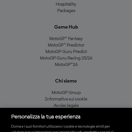
Hospitality
Packages
Game Hub
MotoGP™ Fantasy
MotoGP™ Predictor
MotoGP Guru Predict
MotoGP Guru Racing 25/26
MotoGP™26
Chi siamo
MotoGP Group
Informativa sui cookie
Avviso legale
Informativa sulla privacy
Personalizza la tua esperienza
Condizioni di acquisto
Dorna e i suoi fornitori utilizzano i cookie e tecnologie simili per