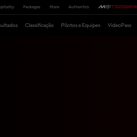
pitality
Packages
Store
Authentics
ultados
Classificação
Pilotos e Equipes
VideoPass