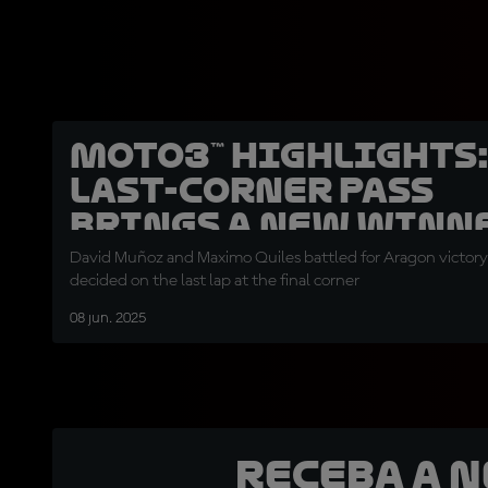
Moto3™ highlights
last-corner pass
brings a new winn
David Muñoz and Maximo Quiles battled for Aragon victory,
decided on the last lap at the final corner
08 jun. 2025
Receba a 