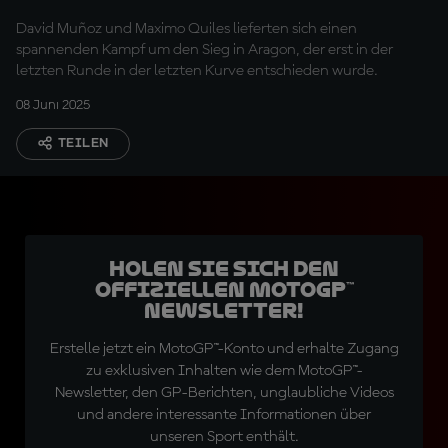
neuen Sieger
David Muñoz und Maximo Quiles lieferten sich einen
spannenden Kampf um den Sieg in Aragon, der erst in der
letzten Runde in der letzten Kurve entschieden wurde.
08 Juni 2025
TEILEN
Holen Sie sich den
offiziellen MotoGP™
Newsletter!
Erstelle jetzt ein MotoGP™-Konto und erhalte Zugang
zu exklusiven Inhalten wie dem MotoGP™-
Newsletter, den GP-Berichten, unglaubliche Videos
und andere interessante Informationen über
unseren Sport enthält.