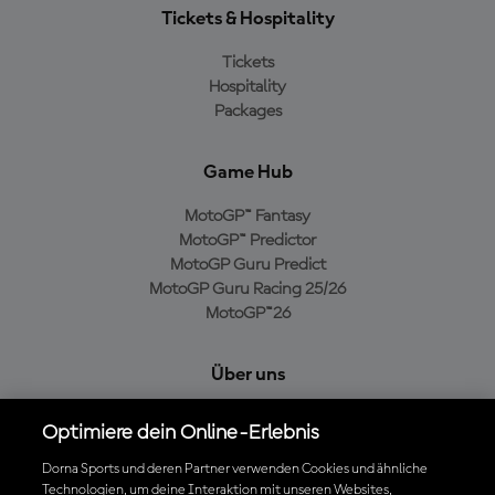
Tickets & Hospitality
Tickets
Hospitality
Packages
Game Hub
MotoGP™ Fantasy
MotoGP™ Predictor
MotoGP Guru Predict
MotoGP Guru Racing 25/26
MotoGP™26
Über uns
MotoGP Group
Optimiere dein Online-Erlebnis
Cookie-Richtlinien
Geschäftsbedingungen
Dorna Sports und deren Partner verwenden Cookies und ähnliche
Technologien, um deine Interaktion mit unseren Websites,
Datenschutzrichtlinien