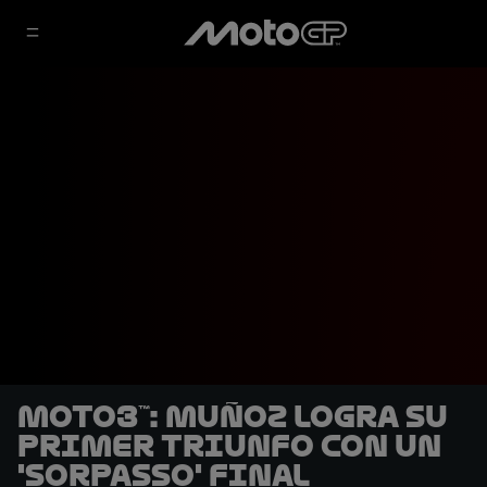
Moto3™: Muñoz logra su
primer triunfo con un
'sorpasso' final