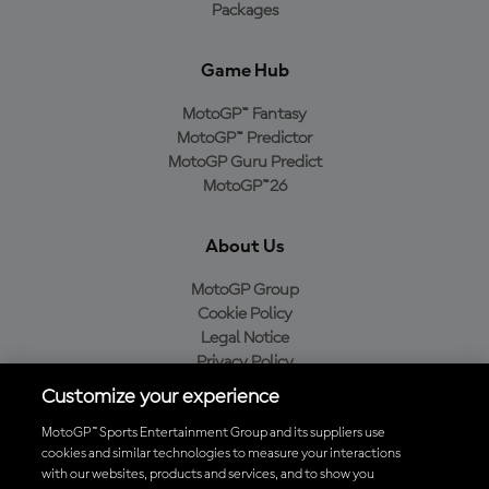
Packages
Game Hub
MotoGP™ Fantasy
MotoGP™ Predictor
MotoGP Guru Predict
MotoGP™26
About Us
MotoGP Group
Cookie Policy
Legal Notice
Privacy Policy
Purchase Policy
Customize your experience
MotoGP™ Sports Entertainment Group and its suppliers use
cookies and similar technologies to measure your interactions
with our websites, products and services, and to show you
Baixe o aplicativo oficial da MotoGP™