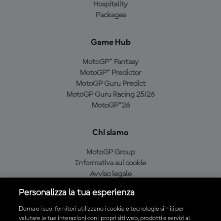
Hospitality
Packages
Game Hub
MotoGP™ Fantasy
MotoGP™ Predictor
MotoGP Guru Predict
MotoGP Guru Racing 25/26
MotoGP™26
Chi siamo
MotoGP Group
Informativa sui cookie
Avviso legale
Informativa sulla privacy
Personalizza la tua esperienza
Condizioni di acquisto
Dorna e i suoi fornitori utilizzano i cookie e tecnologie simili per
valutare le tue interazioni con i propri siti web, prodotti e servizi al