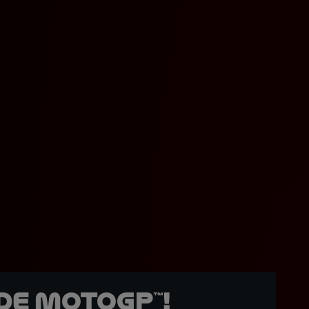
de MotoGP™!