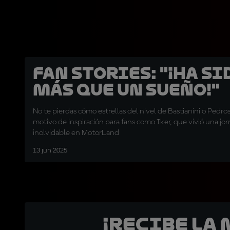
Fan Stories: "¡Ha si
más que un sueño!"
No te pierdas cómo estrellas del nivel de Bastianini o Pedr
motivo de inspiración para fans como Iker, que vivió una jo
inolvidable en MotorLand
13 jun 2025
¡Recibe la