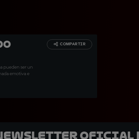
do
COMPARTIR
osa pueden ser un
rnada emotiva e
 Newsletter oficial 