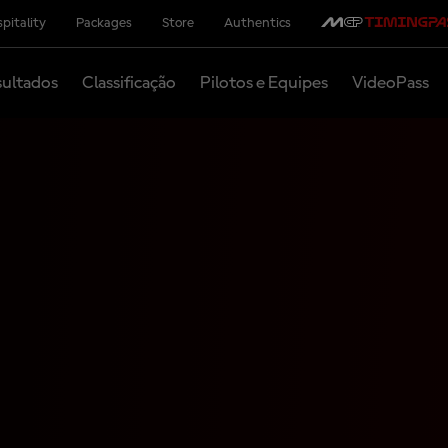
pitality
Packages
Store
Authentics
ultados
Classificação
Pilotos e Equipes
VideoPass