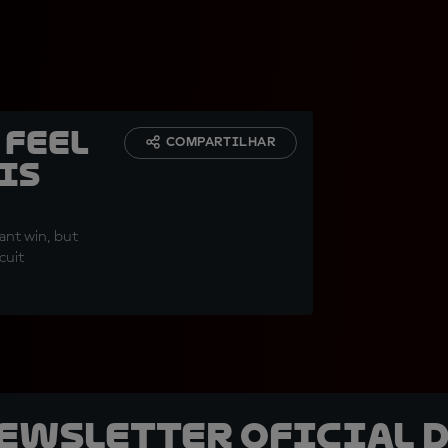
 feel
COMPARTILHAR
is
ant win, but
cuit
newsletter oficial d