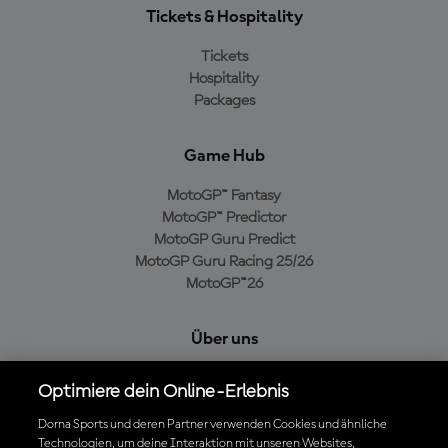
Tickets & Hospitality
Tickets
Hospitality
Packages
Game Hub
MotoGP™ Fantasy
MotoGP™ Predictor
MotoGP Guru Predict
MotoGP Guru Racing 25/26
MotoGP™26
Über uns
MotoGP Group
Optimiere dein Online-Erlebnis
Cookie-Richtlinien
Geschäftsbedingungen
Dorna Sports und deren Partner verwenden Cookies und ähnliche
Technologien, um deine Interaktion mit unseren Websites,
Datenschutzrichtlinien