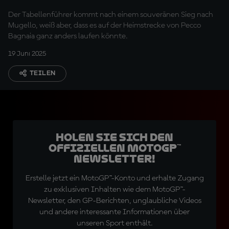
Favorit?
Der Tabellenführer kommt nach einem souveränen Sieg nach
Mugello, weiß aber, dass es auf der Heimstrecke von Pecco
Bagnaia ganz anders laufen könnte.
19 Juni 2025
TEILEN
Holen Sie sich den
offiziellen MotoGP™
Newsletter!
Erstelle jetzt ein MotoGP™-Konto und erhalte Zugang
zu exklusiven Inhalten wie dem MotoGP™-
Newsletter, den GP-Berichten, unglaubliche Videos
und andere interessante Informationen über
unseren Sport enthält.