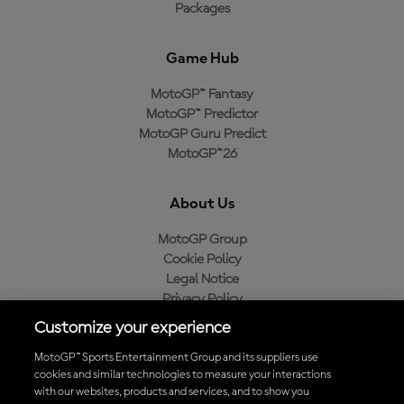
Packages
Game Hub
MotoGP™ Fantasy
MotoGP™ Predictor
MotoGP Guru Predict
MotoGP™26
About Us
MotoGP Group
Cookie Policy
Legal Notice
Privacy Policy
Purchase Policy
Customize your experience
MotoGP™ Sports Entertainment Group and its suppliers use
cookies and similar technologies to measure your interactions
with our websites, products and services, and to show you
Baixe o aplicativo oficial da MotoGP™