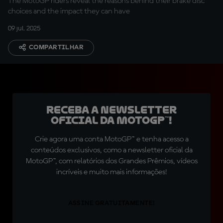
The MotoGP riders reveal the reasons behind their brake disc
choices and the impact they can have
09 jul. 2025
COMPARTILHAR
Receba a newsletter
oficial da MotoGP™!
Crie agora uma conta MotoGP™ e tenha acesso a
conteúdos exclusivos, como a newsletter oficial da
MotoGP™, com relatórios dos Grandes Prêmios, vídeos
incríveis e muito mais informações!
ASSINE GRATUITAMENTE!