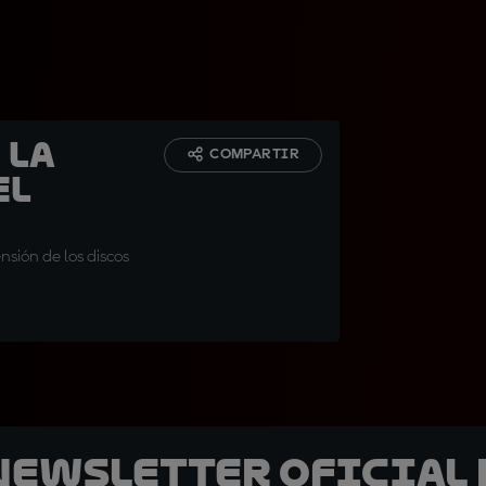
 La
COMPARTIR
el
nsión de los discos
 Newsletter oficial 