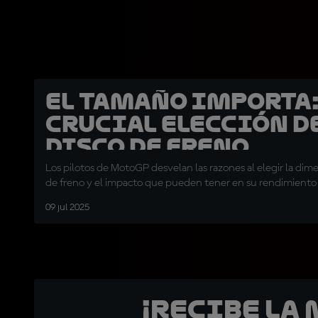
El tamaño importa:
crucial elección d
disco de freno
Los pilotos de MotoGP desvelan las razones al elegir la dime
de freno y el impacto que pueden tener en su rendimiento
09 jul 2025
¡Recibe la