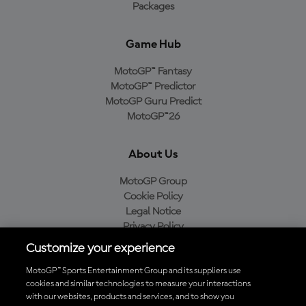
Packages
Game Hub
MotoGP™ Fantasy
MotoGP™ Predictor
MotoGP Guru Predict
MotoGP™26
About Us
MotoGP Group
Cookie Policy
Legal Notice
Privacy Policy
Purchase Policy
Customize your experience
MotoGP™ Sports Entertainment Group and its suppliers use
cookies and similar technologies to measure your interactions
with our websites, products and services, and to show you
Baixe o aplicativo oficial da MotoGP™