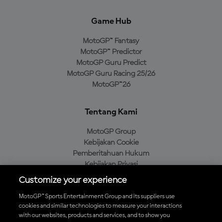
Game Hub
MotoGP™ Fantasy
MotoGP™ Predictor
MotoGP Guru Predict
MotoGP Guru Racing 25/26
MotoGP™26
Tentang Kami
MotoGP Group
Kebijakan Cookie
Pemberitahuan Hukum
Kebijakan Privasi
Kebijakan Pembelian
Customize your experience
MotoGP™ Sports Entertainment Group and its suppliers use
cookies and similar technologies to measure your interactions
with our websites, products and services, and to show you
Unduh Aplikasi Resmi MotoGP™