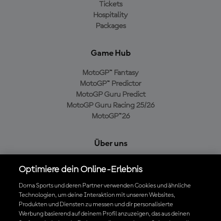
Tickets
Hospitality
Packages
Game Hub
MotoGP™ Fantasy
MotoGP™ Predictor
MotoGP Guru Predict
MotoGP Guru Racing 25/26
MotoGP™26
Über uns
MotoGP Group
Optimiere dein Online-Erlebnis
Cookie-Richtlinien
Geschäftsbedingungen
Dorna Sports und deren Partner verwenden Cookies und ähnliche
Technologien, um deine Interaktion mit unseren Websites,
Datenschutzrichtlinien
Produkten und Diensten zu messen und dir personalisierte
Kaufrichtlinie
Werbung basierend auf deinem Profil anzuzeigen, das aus deinen