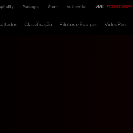
pitality
Packages
Store
Authentics
ultados
Classificação
Pilotos e Equipes
VideoPass