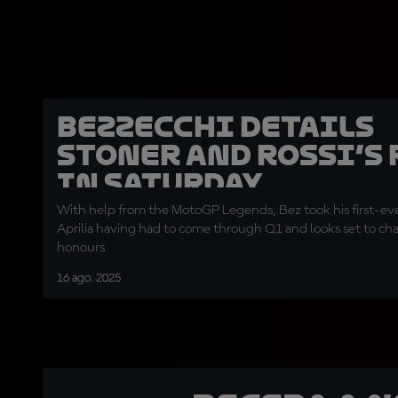
Bezzecchi details
Stoner and Rossi’s 
in Saturday
"revolution"
With help from the MotoGP Legends, Bez took his first-eve
Aprilia having had to come through Q1 and looks set to cha
honours
16 ago. 2025