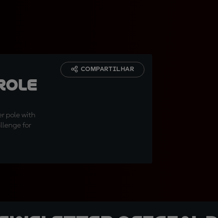
COMPARTILHAR
role
r pole with
llenge for