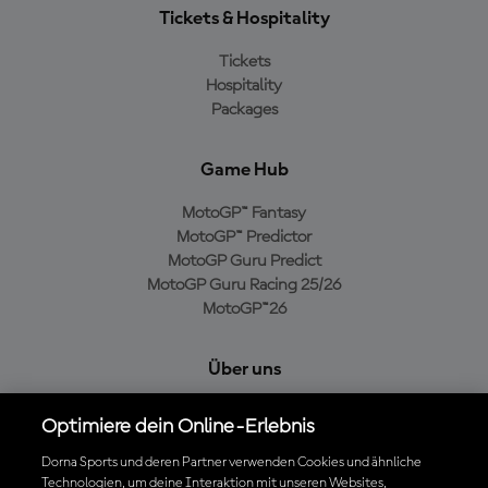
Tickets & Hospitality
Tickets
Hospitality
Packages
Game Hub
MotoGP™ Fantasy
MotoGP™ Predictor
MotoGP Guru Predict
MotoGP Guru Racing 25/26
MotoGP™26
Über uns
MotoGP Group
Optimiere dein Online-Erlebnis
Cookie-Richtlinien
Geschäftsbedingungen
Dorna Sports und deren Partner verwenden Cookies und ähnliche
Technologien, um deine Interaktion mit unseren Websites,
Datenschutzrichtlinien