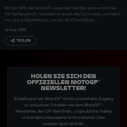
"Revolution" am
Mit der Hilfe der MotoGP-Legenden hat Bez seine erste Pole
Samstag
mit Aprilia geholt, nachdem er durch das Q1 musste, und sieht
nun gut aufgestellt aus, um um die Ehrenplätze
mitzukämpfen.
16 Aug. 2025
TEILEN
Holen Sie sich den
offiziellen MotoGP™
Newsletter!
Erstelle jetzt ein MotoGP™-Konto und erhalte Zugang
zu exklusiven Inhalten wie dem MotoGP™-
Newsletter, den GP-Berichten, unglaubliche Videos
und andere interessante Informationen über
unseren Sport enthält.