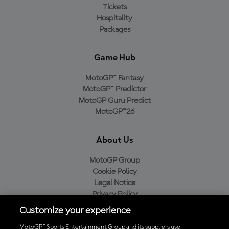
Tickets
Hospitality
Packages
Game Hub
MotoGP™ Fantasy
MotoGP™ Predictor
MotoGP Guru Predict
MotoGP™26
About Us
MotoGP Group
Cookie Policy
Legal Notice
Privacy Policy
Purchase Policy
Customize your experience
MotoGP™ Sports Entertainment Group and its suppliers use