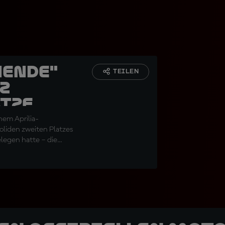
nende"
TEILEN
z
tze
nem Aprilia-
oliden zweiten Platzes
legen hatte – die