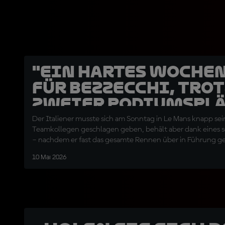
"Ein hartes Woche
für Bezzecchi, trot
zweier Podiumsplä
Der Italiener musste sich am Sonntag in Le Mans knapp sei
Teamkollegen geschlagen geben, behält aber dank eines s
– nachdem er fast das gesamte Rennen über in Führung ge
Führung in der Meisterschaft
10 Mai 2026