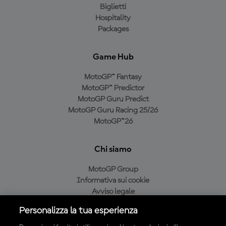
Biglietti
Hospitality
Packages
Game Hub
MotoGP™ Fantasy
MotoGP™ Predictor
MotoGP Guru Predict
MotoGP Guru Racing 25/26
MotoGP™26
Chi siamo
MotoGP Group
Informativa sui cookie
Avviso legale
Informativa sulla privacy
Personalizza la tua esperienza
Condizioni di acquisto