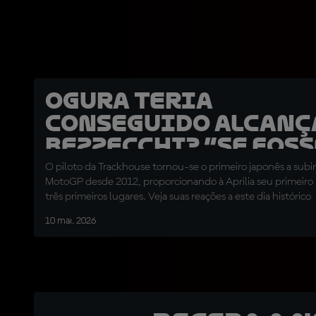
Ogura teria
conseguido alcanç
Bezzecchi? “Se fos
mais três voltas...”
O piloto da Trackhouse tornou-se o primeiro japonês a subir
MotoGP desde 2012, proporcionando à Aprilia seu primeiro
três primeiros lugares. Veja suas reações a este dia histórico
10 mai. 2026