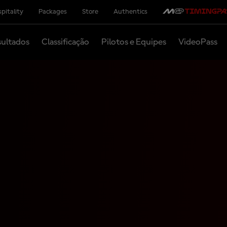
pitality
Packages
Store
Authentics
ultados
Classificação
Pilotos e Equipes
VideoPass