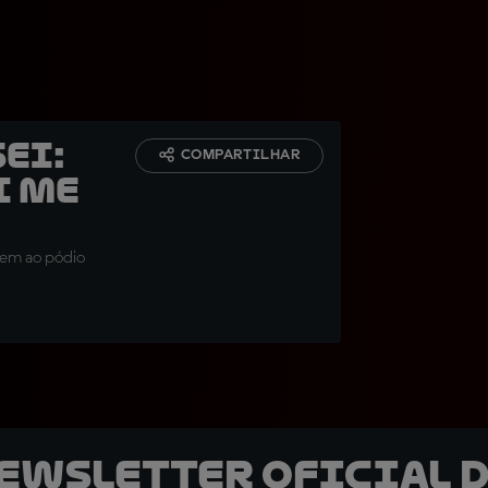
sei:
COMPARTILHAR
i me
rem ao pódio
newsletter oficial d