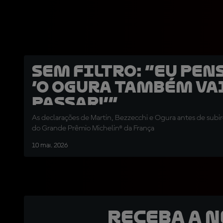
SEM FILTRO: “Eu pen
‘O Ogura também va
passar!’”
As declarações de Martin, Bezzecchi e Ogura antes de subi
do Grande Prêmio Michelin® da França
10 mai. 2026
Receba a 