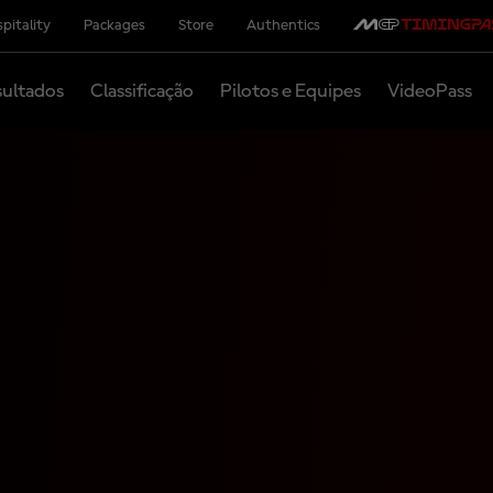
pitality
Packages
Store
Authentics
ultados
Classificação
Pilotos e Equipes
VideoPass