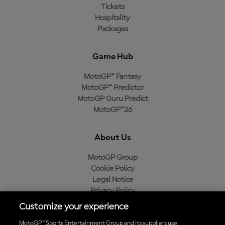
Tickets
Hospitality
Packages
Game Hub
MotoGP™ Fantasy
MotoGP™ Predictor
MotoGP Guru Predict
MotoGP™26
About Us
MotoGP Group
Cookie Policy
Legal Notice
Privacy Policy
Purchase Policy
Customize your experience
MotoGP™ Sports Entertainment Group and its suppliers use