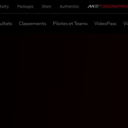
tality
Packages
Store
Authentics
ultats
Classements
Pilotes et Teams
VideoPass
Vi