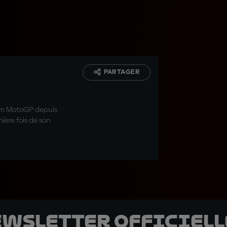
PARTAGER
ium MotoGP depuis
ière fois de son
ewsletter officielle