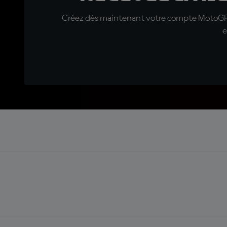
Créez dès maintenant votre compte MotoGP™ e
e