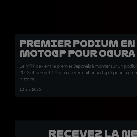
Premier podium en
MotoGP pour Ogura
Le n°79 devient le premier Japonais à monter sur un pod
2012 et permet à Aprilia de verrouiller un top 3 pour la prem
histoire
10 mai 2026
Recevez la N