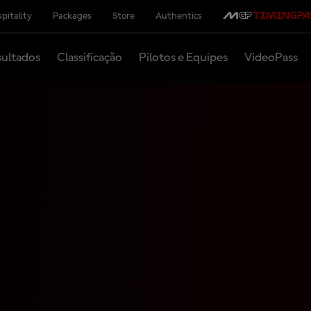
pitality
Packages
Store
Authentics
ultados
Classificação
Pilotos e Equipes
VideoPass