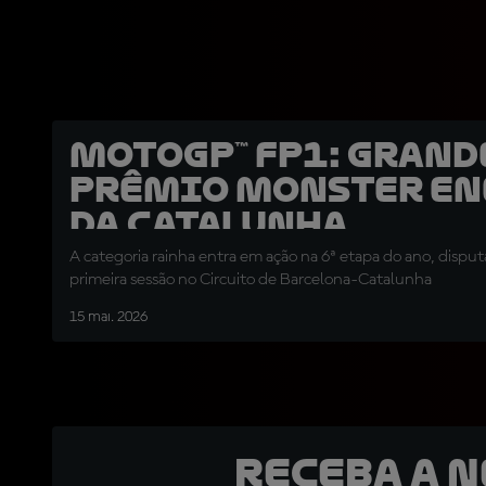
MotoGP™ FP1: Grand
Prêmio Monster En
da Catalunha
A categoria rainha entra em ação na 6ª etapa do ano, dispu
primeira sessão no Circuito de Barcelona-Catalunha
15 mai. 2026
Receba a 