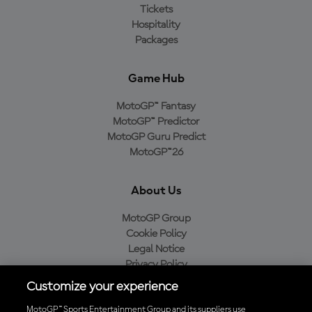
Tickets
Hospitality
Packages
Game Hub
MotoGP™ Fantasy
MotoGP™ Predictor
MotoGP Guru Predict
MotoGP™26
About Us
MotoGP Group
Cookie Policy
Legal Notice
Privacy Policy
Purchase Policy
Customize your experience
MotoGP™ Sports Entertainment Group and its suppliers use