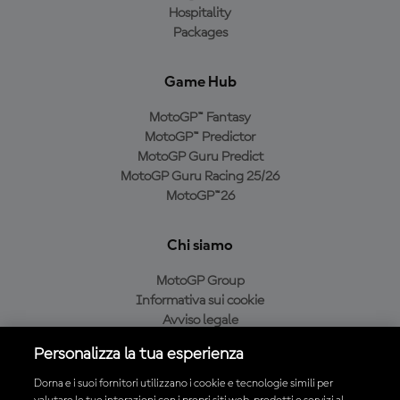
Hospitality
Packages
Game Hub
MotoGP™ Fantasy
MotoGP™ Predictor
MotoGP Guru Predict
MotoGP Guru Racing 25/26
MotoGP™26
Chi siamo
MotoGP Group
Informativa sui cookie
Avviso legale
Informativa sulla privacy
Personalizza la tua esperienza
Condizioni di acquisto
Dorna e i suoi fornitori utilizzano i cookie e tecnologie simili per