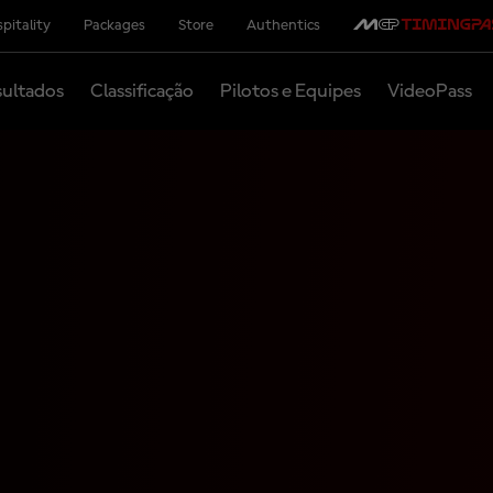
pitality
Packages
Store
Authentics
ultados
Classificação
Pilotos e Equipes
VideoPass