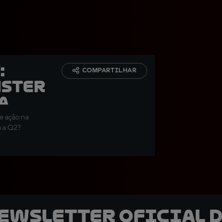
:
COMPARTILHAR
nster
a
de ação na
a a Q2?
newsletter oficial d