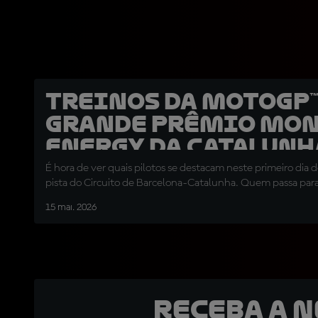
Treinos da MotoGP™
Grande Prêmio Mo
Energy da Catalunh
É hora de ver quais pilotos se destacam neste primeiro dia 
pista do Circuito de Barcelona-Catalunha. Quem passa par
15 mai. 2026
Receba a 