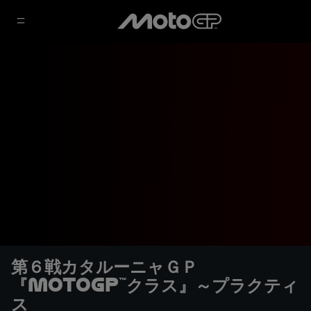
第６戦カタルーニャＧＰ
『MotoGP™クラス』～プラクティ
ス