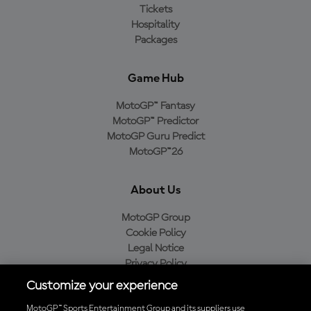
Tickets
Hospitality
Packages
Game Hub
MotoGP™ Fantasy
MotoGP™ Predictor
MotoGP Guru Predict
MotoGP™26
About Us
MotoGP Group
Cookie Policy
Legal Notice
Privacy Policy
Purchase Policy
Customize your experience
MotoGP™ Sports Entertainment Group and its suppliers use