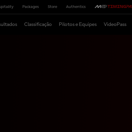
pitality
Packages
Store
Authentics
ultados
Classificação
Pilotos e Equipes
VideoPass