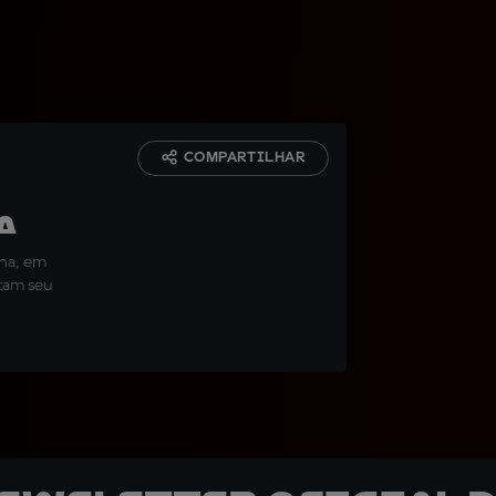
COMPARTILHAR
a
nha, em
tam seu