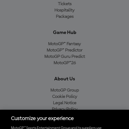
Tickets
Hospitality
Packages
Game Hub
MotoGP™ Fantasy
MotoGP™ Predictor
MotoGP Guru Predict
MotoGP™26
About Us
MotoGP Group
Cookie Policy
Legal Notice
Privacy Policy
Purchase Policy
Customize your experience
MotoGP™ Sports Entertainment Group and its suppliers use