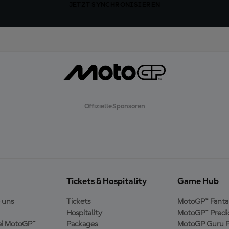
JETZT SYNCHRONISIEREN
Offizielle Sponsoren
Tickets & Hospitality
Game Hub
 uns
Tickets
MotoGP™ Fanta
Hospitality
MotoGP™ Predi
ei MotoGP™
Packages
MotoGP Guru P