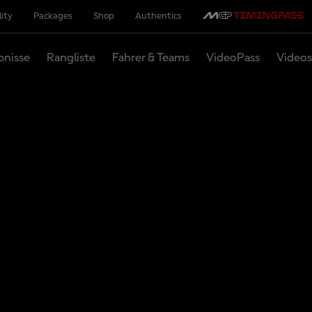
lity
Packages
Shop
Authentics
bnisse
Rangliste
Fahrer & Teams
VideoPass
Videos