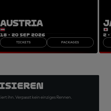
AUSTRIA
J
18 - 20 SEP 2026
2 
TICKETS
PACKAGES
isieren
ert ihn. Verpasst kein einziges Rennen.