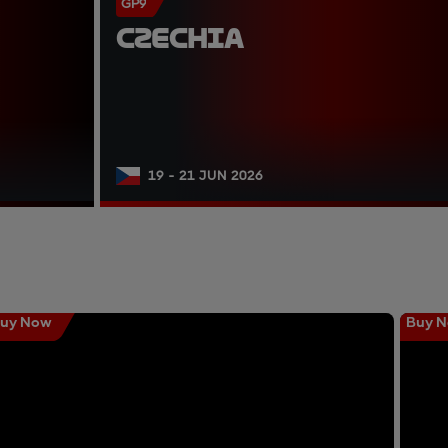
GP9
CZECHIA
19 - 21 JUN 2026
uy Now
Buy 