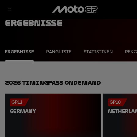
Ergebnisse
ERGEBNISSE
RANGLISTE
STATISTIKEN
REK
2026 TimingPass OnDemand
GP11
GP10
GERMANY
NETHERLA