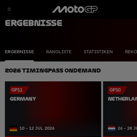
Ergebnisse
ERGEBNISSE
RANGLISTE
STATISTIKEN
REK
2026 TimingPass OnDemand
GP11
GP10
GERMANY
NETHERLA
10 - 12 JUL 2026
26 - 28 