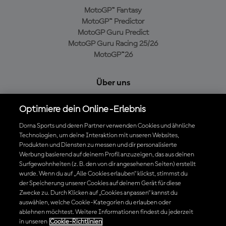
MotoGP™ Fantasy
MotoGP™ Predictor
MotoGP Guru Predict
MotoGP Guru Racing 25/26
MotoGP™26
Über uns
MotoGP Group
Optimiere dein Online-Erlebnis
Cookie-Richtlinien
Geschäftsbedingungen
Dorna Sports und deren Partner verwenden Cookies und ähnliche
Technologien, um deine Interaktion mit unseren Websites,
Datenschutzrichtlinien
Produkten und Diensten zu messen und dir personalisierte
Kaufrichtlinie
Werbung basierend auf deinem Profil anzuzeigen, das aus deinen
Surfgewohnheiten (z. B. den von dir angesehenen Seiten) erstellt
wurde. Wenn du auf „Alle Cookies erlauben“ klickst, stimmst du
der Speicherung unserer Cookies auf deinem Gerät für diese
Die offizielle MotoGP™ App herunterladen
Zwecke zu. Durch Klicken auf „Cookies anpassen“ kannst du
auswählen, welche Cookie-Kategorien du erlauben oder
ablehnen möchtest. Weitere Informationen findest du jederzeit
in unseren
Cookie-Richtlinien