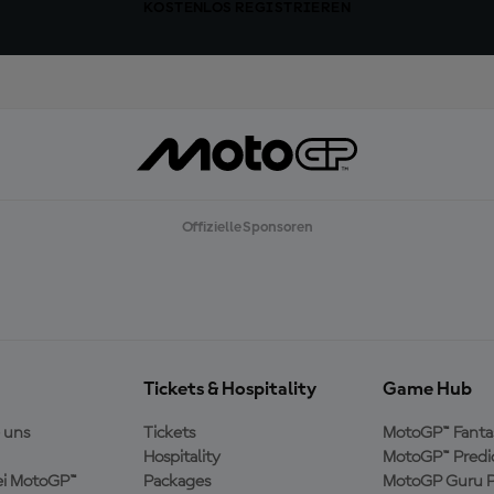
KOSTENLOS REGISTRIEREN
Offizielle Sponsoren
Tickets & Hospitality
Game Hub
 uns
Tickets
MotoGP™ Fanta
Hospitality
MotoGP™ Predi
ei MotoGP™
Packages
MotoGP Guru P