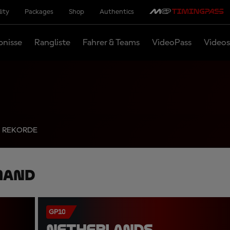
lity
Packages
Shop
Authentics
bnisse
Rangliste
Fahrer & Teams
VideoPass
Videos
REKORDE
mand
GP10
NETHERLANDS