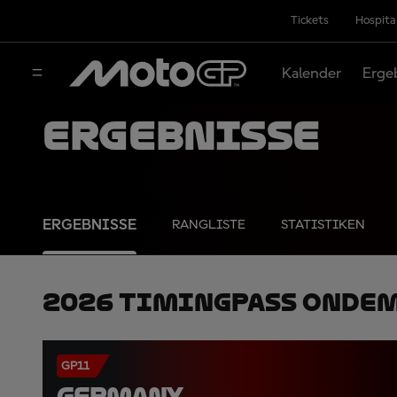
Tickets
Hospita
Kalender
Erge
Ergebnisse
ERGEBNISSE
RANGLISTE
STATISTIKEN
2026 TimingPass OnDe
GP11
GERMANY