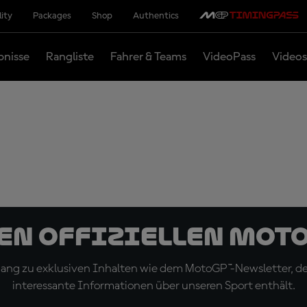
lity
Packages
Shop
Authentics
bnisse
Rangliste
Fahrer & Teams
VideoPass
Videos
den offiziellen Mot
ugang zu exklusiven Inhalten wie dem MotoGP™-Newsletter, d
interessante Informationen über unseren Sport enthält.