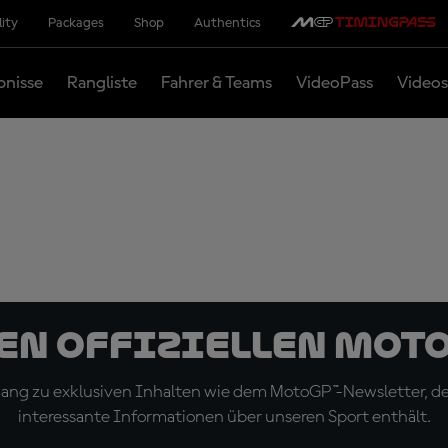
lity
Packages
Shop
Authentics
bnisse
Rangliste
Fahrer & Teams
VideoPass
Videos
den offiziellen Mot
ugang zu exklusiven Inhalten wie dem MotoGP™-Newsletter, d
interessante Informationen über unseren Sport enthält.