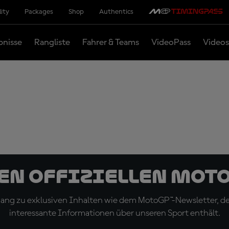
lity
Packages
Shop
Authentics
bnisse
Rangliste
Fahrer & Teams
VideoPass
Videos
den offiziellen Mot
ugang zu exklusiven Inhalten wie dem MotoGP™-Newsletter, d
interessante Informationen über unseren Sport enthält.