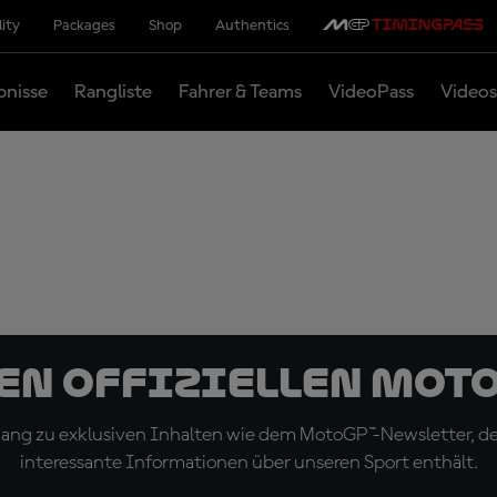
lity
Packages
Shop
Authentics
bnisse
Rangliste
Fahrer & Teams
VideoPass
Videos
den offiziellen Mot
ugang zu exklusiven Inhalten wie dem MotoGP™-Newsletter, d
interessante Informationen über unseren Sport enthält.