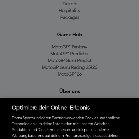
Tickets
Hospitality
Packages
Game Hub
MotoGP™ Fantasy
MotoGP™ Predictor
MotoGP Guru Predict
MotoGP Guru Racing 25/26
MotoGP™26
Über uns
MotoGP Group
Optimiere dein Online-Erlebnis
Cookie-Richtlinien
Geschäftsbedingungen
Dorna Sports und deren Partner verwenden Cookies und ähnliche
Technologien, um deine Interaktion mit unseren Websites,
Datenschutzrichtlinien
Produkten und Diensten zu messen und dir personalisierte
Kaufrichtlinie
Werbung basierend auf deinem Profil anzuzeigen, das aus deinen