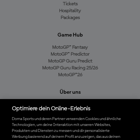
Tickets
Hospitality
Packages
Game Hub
MotoGP™ Fantasy
MotoGP™ Predictor
MotoGP Guru Predict
MotoGP Guru Racing 25/26
MotoGP™26
Über uns
MotoGP Group
Optimiere dein Online-Erlebnis
Cookie-Richtlinien
Geschäftsbedingungen
Dorna Sports und deren Partner verwenden Cookies und ähnliche
Technologien, um deine Interaktion mit unseren Websites,
Datenschutzrichtlinien
Produkten und Diensten zu messen und dir personalisierte
Kaufrichtlinie
Werbung basierend auf deinem Profil anzuzeigen, das aus deinen