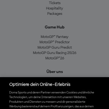
Tickets
Hospitality
Packages
Game Hub
MotoGP™ Fantasy
MotoGP™ Predictor
MotoGP Guru Predict
MotoGP Guru Racing 25/26
MotoGP™26
Über uns
MotoGP Group
Optimiere dein Online-Erlebnis
Cookie-Richtlinien
Geschäftsbedingungen
Dorna Sports und deren Partner verwenden Cookies und ähnliche
Technologien, um deine Interaktion mit unseren Websites,
Datenschutzrichtlinien
Produkten und Diensten zu messen und dir personalisierte
Kaufrichtlinie
Werbung basierend auf deinem Profil anzuzeigen, das aus deinen