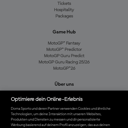
Tickets
Hospitality
Packages
Game Hub
MotoGP™ Fantasy
MotoGP™ Predictor
MotoGP Guru Predict
MotoGP Guru Racing 25/26
MotoGP™26
Über uns
MotoGP Group
Optimiere dein Online-Erlebnis
Cookie-Richtlinien
Geschäftsbedingungen
Dorna Sports und deren Partner verwenden Cookies und ähnliche
Technologien, um deine Interaktion mit unseren Websites,
Datenschutzrichtlinien
Produkten und Diensten zu messen und dir personalisierte
Kaufrichtlinie
Werbung basierend auf deinem Profil anzuzeigen, das aus deinen