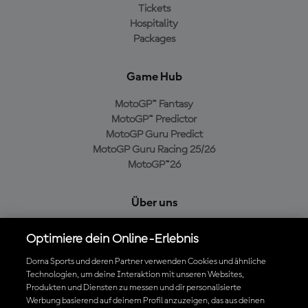
Tickets
Hospitality
Packages
Game Hub
MotoGP™ Fantasy
MotoGP™ Predictor
MotoGP Guru Predict
MotoGP Guru Racing 25/26
MotoGP™26
Über uns
MotoGP Group
Optimiere dein Online-Erlebnis
Cookie-Richtlinien
Geschäftsbedingungen
Dorna Sports und deren Partner verwenden Cookies und ähnliche
Technologien, um deine Interaktion mit unseren Websites,
Datenschutzrichtlinien
Produkten und Diensten zu messen und dir personalisierte
Kaufrichtlinie
Werbung basierend auf deinem Profil anzuzeigen, das aus deinen